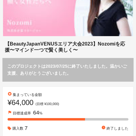
【BeautyJapanVENUSエリア大会2023】Nozomiを応
援〜マインド一つで賢く美しく〜
このプロジェクトは2023/07/25に終了いたしました。温かいご
支援、ありがとうございました。
stars
集まっている金額
¥64,000
(目標 ¥100,000)
64
flag
目標達成率
%
7
watch_later
購入数
終了しました