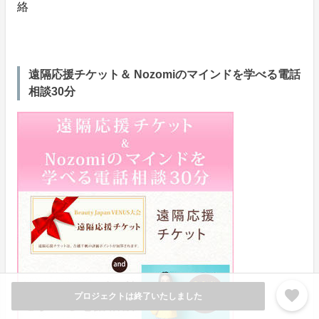
絡
遠隔応援チケット＆ Nozomiのマインドを学べる電話
相談30分
favorite
プロジェクトは終了いたしました