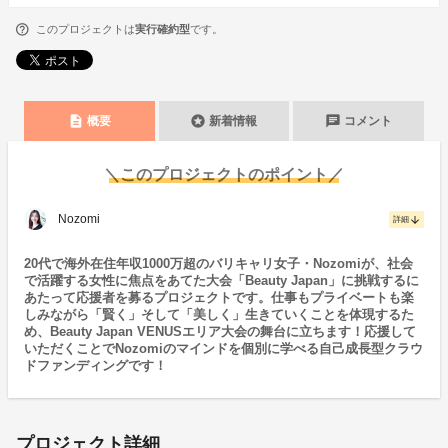
このプロジェクトは
実行確約型
です。
description
stars
chat
概要
新着情報
コメント
＼このプロジェクトのポイント／
Nozomi
arrow_downward
詳細
20代で海外在住年収1000万超のバリキャリ女子・Nozomiが、社会
で活躍する女性に焦点をあてた大会「Beauty Japan」に挑戦するに
あたって応援者を募るプロジェクトです。仕事もプライベートも楽
しみながら「賢く」そして「美しく」生きていくことを体現するた
め、Beauty Japan VENUSエリア大会の舞台に立ちます！応援して
いただくことでNozomiのマインドを個別に学べる自己成長型クラウ
ドファンディングです！
プロジェクト詳細