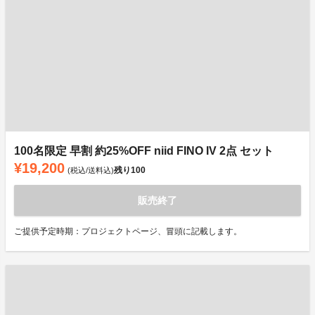
100名限定 早割 約25%OFF niid FINO IV 2点 セット
¥19,200
残り
100
(税込/送料込)
販売終了
ご提供予定時期：プロジェクトページ、冒頭に記載します。