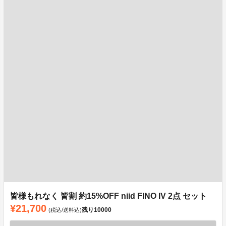
皆様もれなく 皆割 約15%OFF niid FINO IV 2点 セット
¥21,700
残り
10000
(税込/送料込)