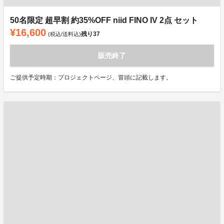
50名限定 超早割 約35%OFF niid FINO IV 2点 セット
¥16,600
残り
37
(税込/送料込)
販売終了
ご提供予定時期：プロジェクトページ、冒頭に記載します。