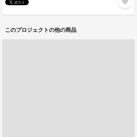
favorite
このプロジェクトの他の商品