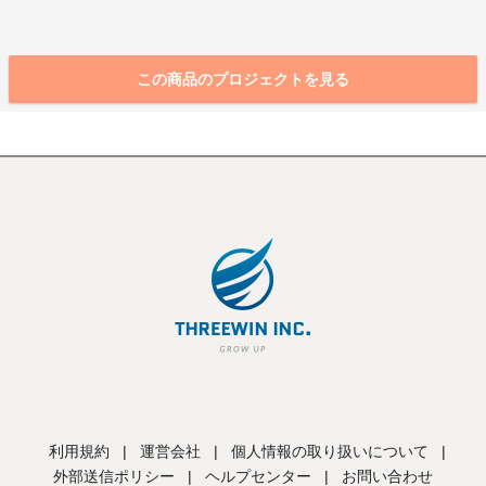
この商品のプロジェクトを見る
利用規約
|
運営会社
|
個人情報の取り扱いについて
|
外部送信ポリシー
|
ヘルプセンター
|
お問い合わせ