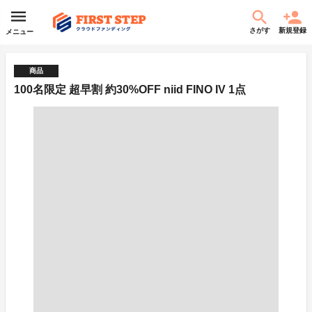
さがす
新規登録
メニュー
商品
100名限定 超早割 約30%OFF niid FINO IV 1点