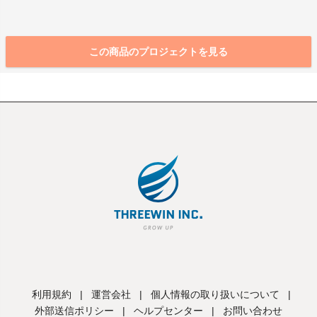
この商品のプロジェクトを見る
利用規約
|
運営会社
|
個人情報の取り扱いについて
|
外部送信ポリシー
|
ヘルプセンター
|
お問い合わせ