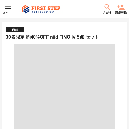
さがす
新規登録
メニュー
商品
30名限定 約40%OFF niid FINO IV 5点 セット