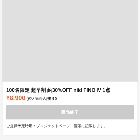
100名限定 超早割 約30%OFF niid FINO IV 1点
¥8,900
残り
0
(税込/送料込)
販売終了
ご提供予定時期：プロジェクトページ、冒頭に記載します。