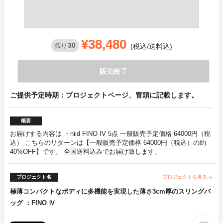
¥38,480
30
残り
(税込/送料込)
販売終了
ご提供予定時期：プロジェクトページ、冒頭に記載します。
概要
お届けする内容は ・niid FINO IV 5点 一般販売予定価格 64000円（税
込） こちらのリターンは【一般販売予定価格 64000円（税込）の約
40%OFF】です。 全国送料込みでお届け致します。
プロジェクト名
プロジェクトを見る
arrow_forward
極薄コンパクトなボディに多機能を実現した薄さ3cm厚のスリングバ
ッグ ：FINO Ⅳ