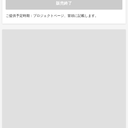
販売終了
ご提供予定時期：プロジェクトページ、冒頭に記載します。