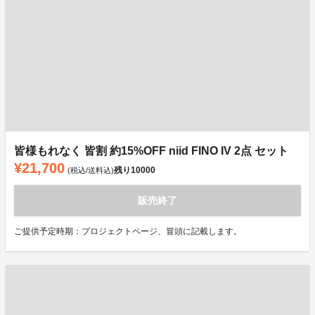
皆様もれなく 皆割 約15%OFF niid FINO IV 2点 セット
¥21,700
残り
10000
(税込/送料込)
販売終了
ご提供予定時期：プロジェクトページ、冒頭に記載します。