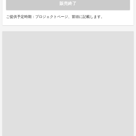
販売終了
ご提供予定時期：プロジェクトページ、冒頭に記載します。