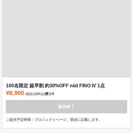
100名限定 超早割 約30%OFF niid FINO IV 1点
¥8,900
残り
0
(税込/送料込)
販売終了
ご提供予定時期：プロジェクトページ、冒頭に記載します。