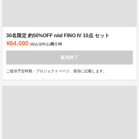
30名限定 約50%OFF niid FINO IV 10点 セット
¥64,000
残り
30
(税込/送料込)
販売終了
ご提供予定時期：プロジェクトページ、冒頭に記載します。