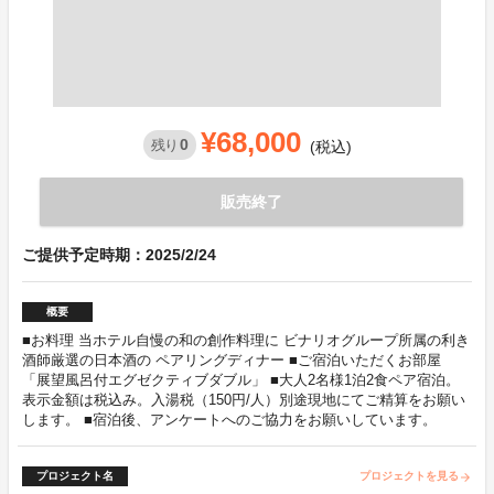
¥68,000
0
残り
(税込)
販売終了
ご提供予定時期：2025/2/24
概要
■お料理 当ホテル自慢の和の創作料理に ビナリオグループ所属の利き
酒師厳選の日本酒の ペアリングディナー ■ご宿泊いただくお部屋
「展望風呂付エグゼクティブダブル」 ■大人2名様1泊2食ペア宿泊。
表示金額は税込み。入湯税（150円/人）別途現地にてご精算をお願い
します。 ■宿泊後、アンケートへのご協力をお願いしています。
プロジェクト名
プロジェクトを見る
arrow_forward