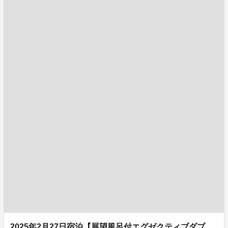
2025年2月27日宿泊【展望風呂付エグゼクティブダブ