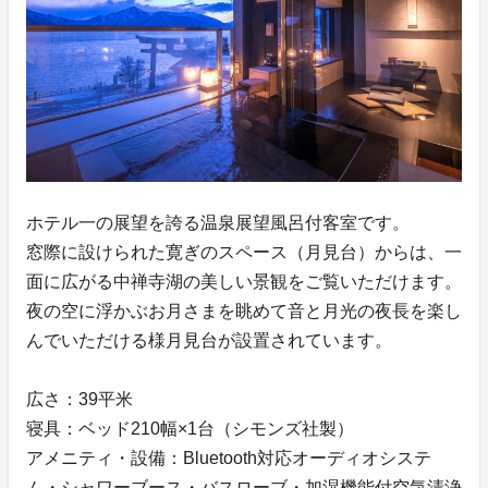
ホテル一の展望を誇る温泉展望風呂付客室です。
窓際に設けられた寛ぎのスペース（月見台）からは、一
面に広がる中禅寺湖の美しい景観をご覧いただけます。
夜の空に浮かぶお月さまを眺めて音と月光の夜長を楽し
んでいただける様月見台が設置されています。
広さ：39平米
寝具：ベッド210幅×1台（シモンズ社製）
アメニティ・設備：Bluetooth対応オーディオシステ
ム・シャワーブース・バスローブ・加湿機能付空気清浄