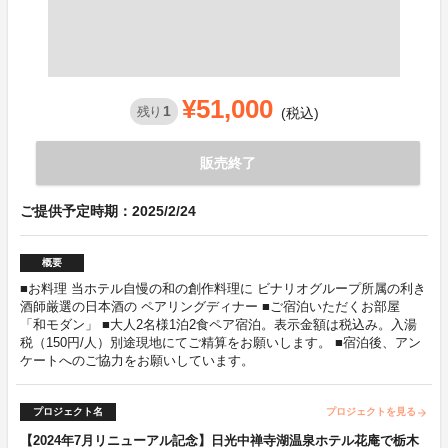
¥51,000
1
残り
(税込)
販売終了
ご提供予定時期：2025/2/24
概要
■お料理 当ホテル自慢の和の創作料理に ビナリオグループ所属の利き
酒師厳選の日本酒の ペアリングディナー ■ご宿泊いただくお部屋
「和モダン」 ■大人2名様1泊2食ペア宿泊。表示金額は税込み。入湯
税（150円/人）別途現地にてご精算をお願いします。 ■宿泊後、アン
ケートへのご協力をお願いしています。
プロジェクト名
プロジェクトを見る
arrow_forward
【2024年7月リニューアル記念】日光中禅寺湖温泉ホテル花庵で栃木