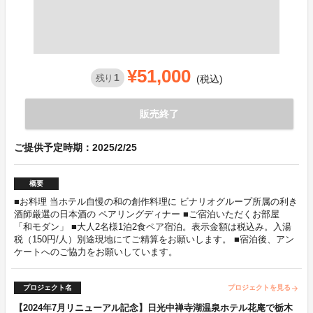
¥51,000
1
残り
(税込)
販売終了
ご提供予定時期：2025/2/25
概要
■お料理 当ホテル自慢の和の創作料理に ビナリオグループ所属の利き
酒師厳選の日本酒の ペアリングディナー ■ご宿泊いただくお部屋
「和モダン」 ■大人2名様1泊2食ペア宿泊。表示金額は税込み。入湯
税（150円/人）別途現地にてご精算をお願いします。 ■宿泊後、アン
ケートへのご協力をお願いしています。
プロジェクト名
プロジェクトを見る
arrow_forward
【2024年7月リニューアル記念】日光中禅寺湖温泉ホテル花庵で栃木