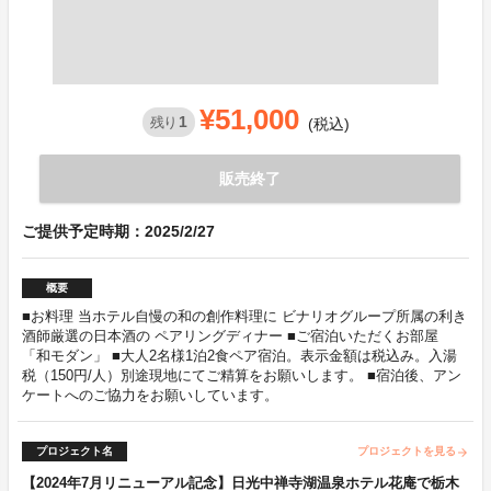
¥51,000
1
残り
(税込)
販売終了
ご提供予定時期：2025/2/27
概要
■お料理 当ホテル自慢の和の創作料理に ビナリオグループ所属の利き
酒師厳選の日本酒の ペアリングディナー ■ご宿泊いただくお部屋
「和モダン」 ■大人2名様1泊2食ペア宿泊。表示金額は税込み。入湯
税（150円/人）別途現地にてご精算をお願いします。 ■宿泊後、アン
ケートへのご協力をお願いしています。
プロジェクト名
プロジェクトを見る
arrow_forward
【2024年7月リニューアル記念】日光中禅寺湖温泉ホテル花庵で栃木