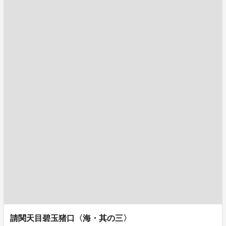
請関天目碧玉猪口〈海・其の三〉