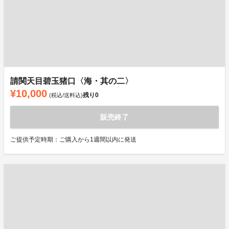
請関天目碧玉猪口〈海・其の二〉
¥10,000
残り
0
(税込/送料込)
販売終了
ご提供予定時期：ご購入から1週間以内に発送