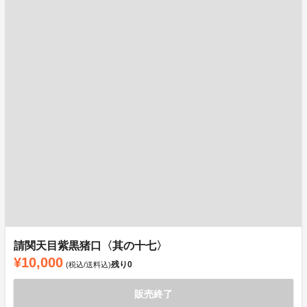
請関天目紫黒猪口〈其の十七〉
¥10,000
残り
0
(税込/送料込)
販売終了