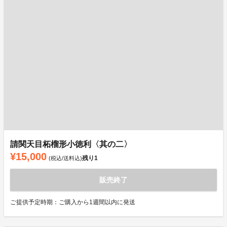
請関天目柘榴形小徳利〈其の二〉
¥15,000
残り
1
(税込/送料込)
販売終了
ご提供予定時期：ご購入から1週間以内に発送