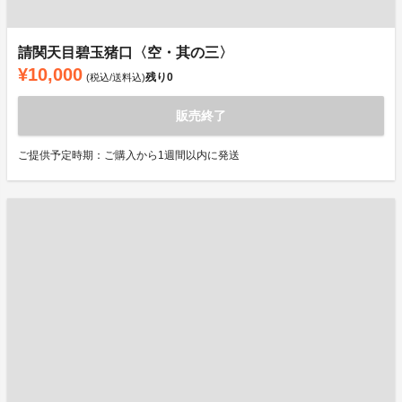
請関天目碧玉猪口〈空・其の三〉
¥10,000
残り
0
(税込/送料込)
販売終了
ご提供予定時期：ご購入から1週間以内に発送