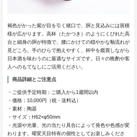
褐色がかった紫が目を引く猪口で、胴と見込みには斑模
様が広がります。高杯（たかつき）のようにくびれた高
台と細身の胴が特徴で、腰にかけての穏やかな釉流れが
見どころ。手のひらで抱えやすく、杯中を鑑賞しながら
日本酒を味わうのに最適なサイズです。日々の晩酌や客
人へのもてなしにご活用ください。
商品詳細とご注意点
・ご提供予定時期：ご購入から1週間以内
・価格：10,000円（税・送料込）
・素材：陶器
・サイズ：H62×φ50mm
・光源や光量、光の当たり具合によって発色や色感が変
わります。曜変天目特有の個性としてお楽しみくださ