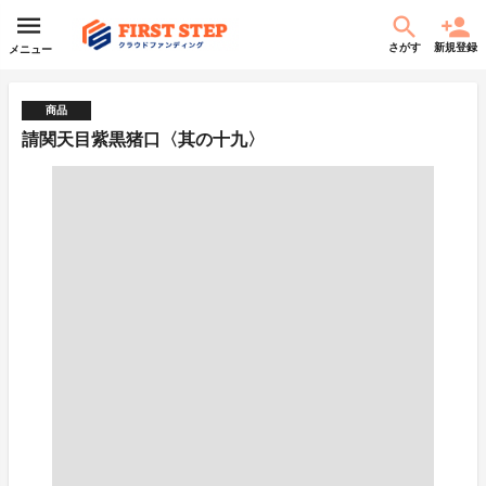
さがす
新規登録
メニュー
商品
請関天目紫黒猪口〈其の十九〉