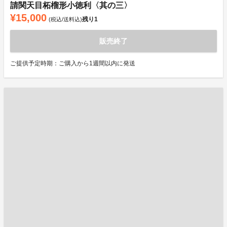
請関天目柘榴形小徳利〈其の三〉
¥15,000
残り
1
(税込/送料込)
販売終了
ご提供予定時期：ご購入から1週間以内に発送