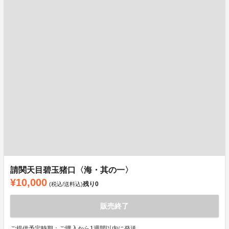
請関天目碧玉猪口〈海・其の一〉
¥10,000
残り
0
(税込/送料込)
販売終了
ご提供予定時期：ご購入から1週間以内に発送