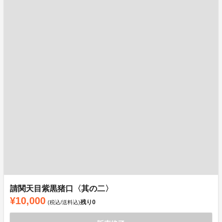
請関天目紫黒猪口〈其の二〉
¥10,000
残り
0
(税込/送料込)