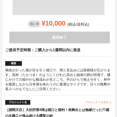
¥10,000
0
残り
(税込/送料込)
販売終了
ご提供予定時期：ご購入から1週間以内に発送
概要
褐色がかった紫が目を引く猪口で、胴と見込みには斑模様が広がりま
す。高杯（たかつき）のようにくびれた高台と細身の胴が特徴で、腰
にかけての穏やかな釉流れが見どころ。手のひらで抱えやすく、杯中
を鑑賞しながら日本酒を味わうのに最適なサイズです。日々の晩酌や
客人へのもてなしにご活用ください。
プロジェクト名
プロジェクトを見る
arrow_forward
［請関天目］大好評第4弾は猪口と徳利！表舞台とは無縁だった77歳
の名陶工が挑み続ける曜変の妙