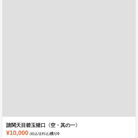
請関天目碧玉猪口〈空・其の一〉
¥10,000
残り
0
(税込/送料込)