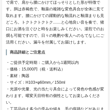
で肩で、肩から腰にかけてほっそりとした形が特徴で
す。胴は赤褐色で、釉薬の複雑な変色具合が全体に見て
取れます。腰にかけての躍動的な釉流れと釉溜まりも見
どころ。トクトクトクトク……と心地良い音を奏で、猪
口にお酒を注ぐひと時をお楽しみください。湯煎でのお
燗も可能ですので、日々の晩酌や客人へのもてなしにご
活用ください。漏斗を付属してお届けします。
商品詳細とご注意点
・ご提供予定時期：ご購入から1週間以内
・価格：15,000円（税・送料込）
・素材：陶器
・サイズ：H103×φ60mm／150ml
・光源や光量、光の当たり具合によって発色や色感が変
わります。曜変天目特有の個性としてお楽しみくださ
い。
・工芸品ゆえ多少の歪みや傾き、手の痕跡などがありま