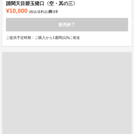
請関天目碧玉猪口〈空・其の三〉
¥10,000
残り
0
(税込/送料込)
販売終了
ご提供予定時期：ご購入から1週間以内に発送