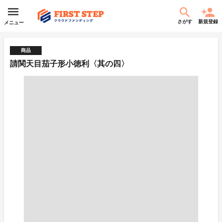
さがす
新規登録
メニュー
商品
請関天目茄子形小徳利〈其の四〉