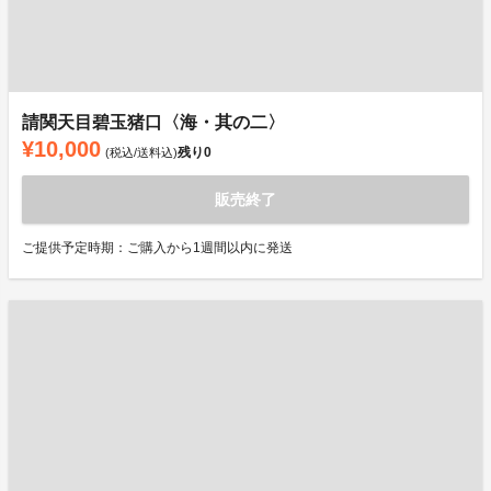
請関天目碧玉猪口〈海・其の二〉
¥10,000
残り
0
(税込/送料込)
販売終了
ご提供予定時期：ご購入から1週間以内に発送