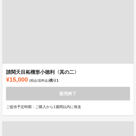
請関天目柘榴形小徳利〈其の二〉
¥15,000
残り
1
(税込/送料込)
販売終了
ご提供予定時期：ご購入から1週間以内に発送