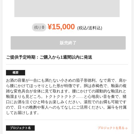
¥15,000
0
残り
(税込/送料込)
販売終了
ご提供予定時期：ご購入から1週間以内に発送
概要
お酒の容量が一合にも満たない小さめの茄子形徳利。なで肩で、肩か
ら腰にかけてほっそりとした形が特徴です。胴は赤褐色で、釉薬の複
雑な変色具合が全体に見て取れます。腰にかけての躍動的な釉流れと
釉溜まりも見どころ。トクトクトクトク……と心地良い音を奏で、猪
口にお酒を注ぐひと時をお楽しみください。湯煎でのお燗も可能です
ので、日々の晩酌や客人へのもてなしにご活用ください。漏斗を付属
してお届けします。
プロジェクト名
プロジェクトを見る
arrow_forward