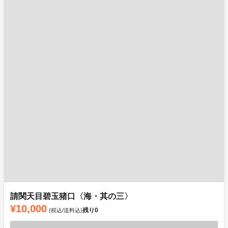
請関天目碧玉猪口〈海・其の三〉
¥10,000
残り
0
(税込/送料込)