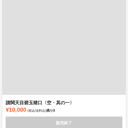
請関天目碧玉猪口〈空・其の一〉
¥10,000
残り
0
(税込/送料込)
販売終了