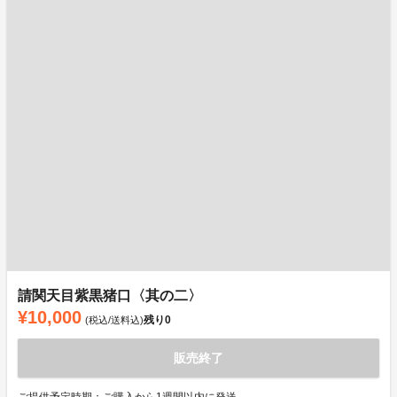
請関天目紫黒猪口〈其の二〉
¥10,000
残り
0
(税込/送料込)
販売終了
ご提供予定時期：ご購入から1週間以内に発送