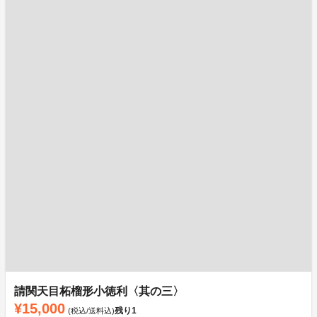
請関天目柘榴形小徳利〈其の三〉
¥15,000
残り
1
(税込/送料込)