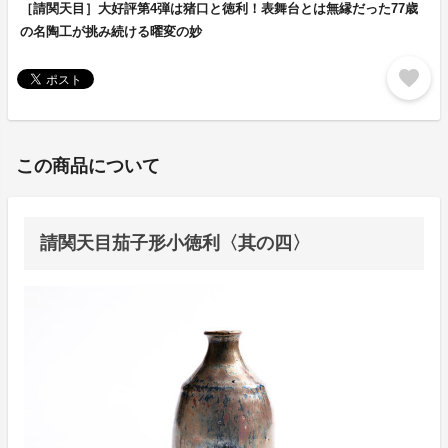
［請関天目］大好評第4弾は猪口と徳利！表舞台とは無縁だった77歳
の名陶工が挑み続ける曜変の妙
favorite
この商品について
請関天目茄子形小徳利〈其の四〉