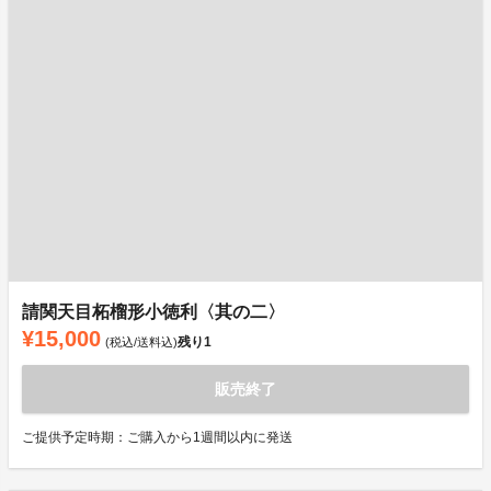
請関天目柘榴形小徳利〈其の二〉
¥15,000
残り
1
(税込/送料込)
販売終了
ご提供予定時期：ご購入から1週間以内に発送