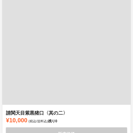
請関天目紫黒猪口〈其の二〉
¥10,000
残り
0
(税込/送料込)