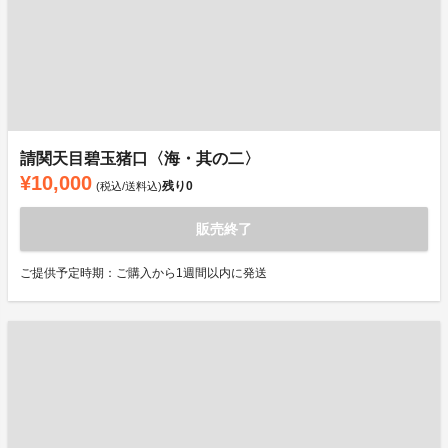
請関天目碧玉猪口〈海・其の二〉
¥10,000
残り
0
(税込/送料込)
販売終了
ご提供予定時期：ご購入から1週間以内に発送