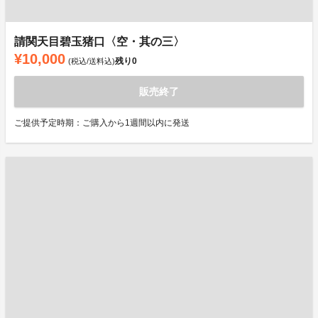
請関天目碧玉猪口〈空・其の三〉
¥10,000
残り
0
(税込/送料込)
販売終了
ご提供予定時期：ご購入から1週間以内に発送