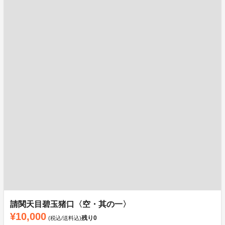
請関天目碧玉猪口〈空・其の一〉
¥10,000
残り
0
(税込/送料込)