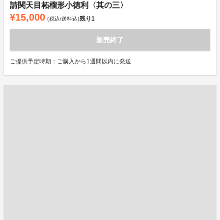
請関天目柘榴形小徳利〈其の三〉
¥15,000
残り
1
(税込/送料込)
販売終了
ご提供予定時期：ご購入から1週間以内に発送