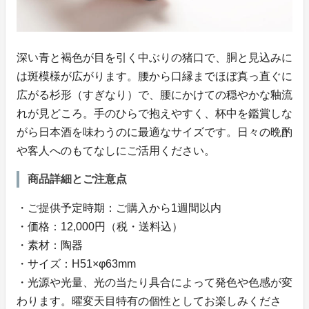
深い青と褐色が目を引く中ぶりの猪口で、胴と見込みに
は斑模様が広がります。腰から口縁までほぼ真っ直ぐに
広がる杉形（すぎなり）で、腰にかけての穏やかな釉流
れが見どころ。手のひらで抱えやすく、杯中を鑑賞しな
がら日本酒を味わうのに最適なサイズです。日々の晩酌
や客人へのもてなしにご活用ください。
商品詳細とご注意点
・ご提供予定時期：ご購入から1週間以内
・価格：12,000円（税・送料込）
・素材：陶器
・サイズ：H51×φ63mm
・光源や光量、光の当たり具合によって発色や色感が変
わります。曜変天目特有の個性としてお楽しみくださ