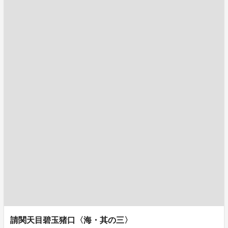
請関天目碧玉猪口〈海・其の三〉