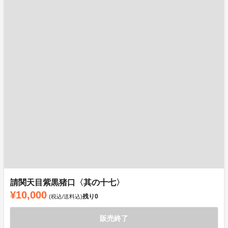
請関天目紫黒猪口〈其の十七〉
¥10,000
残り
0
(税込/送料込)
販売終了