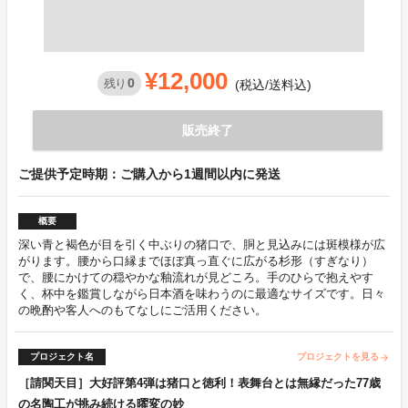
¥12,000
0
残り
(税込/送料込)
販売終了
ご提供予定時期：ご購入から1週間以内に発送
概要
深い青と褐色が目を引く中ぶりの猪口で、胴と見込みには斑模様が広
がります。腰から口縁までほぼ真っ直ぐに広がる杉形（すぎなり）
で、腰にかけての穏やかな釉流れが見どころ。手のひらで抱えやす
く、杯中を鑑賞しながら日本酒を味わうのに最適なサイズです。日々
の晩酌や客人へのもてなしにご活用ください。
プロジェクト名
プロジェクトを見る
arrow_forward
［請関天目］大好評第4弾は猪口と徳利！表舞台とは無縁だった77歳
の名陶工が挑み続ける曜変の妙