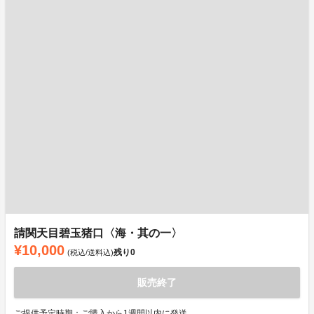
請関天目碧玉猪口〈海・其の一〉
¥10,000
残り
0
(税込/送料込)
販売終了
ご提供予定時期：ご購入から1週間以内に発送