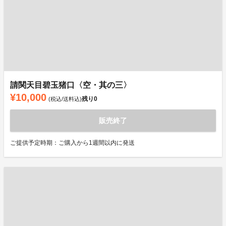
請関天目碧玉猪口〈空・其の三〉
¥10,000
残り
0
(税込/送料込)
販売終了
ご提供予定時期：ご購入から1週間以内に発送