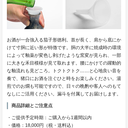
お酒が一合強入る茄子形徳利。首が長く、肩から底にか
けて寸胴に近い形が特徴です。胴の大半に焼成時の環境
によって釉薬が変色し剥げたような窯変が見られ、一部
に大きな禾目模様が見て取れます。腰にかけての躍動的
な釉流れも見どころ。トクトクトク……と心地良い音を
奏で、猪口にお酒を注ぐひと時をお楽しみください。湯
煎でのお燗も可能ですので、日々の晩酌や客人へのもて
なしにご活用ください。漏斗を付属してお届けします。
商品詳細とご注意点
・ご提供予定時期：ご購入から1週間以内
・価格：18,000円（税・送料込）