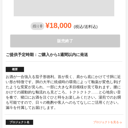
¥18,000
0
残り
(税込/送料込)
販売終了
ご提供予定時期：ご購入から1週間以内に発送
概要
お酒が一合強入る茄子形徳利。首が長く、肩から底にかけて寸胴に近
い形が特徴です。胴の大半に焼成時の環境によって釉薬が変色し剥げ
たような窯変が見られ、一部に大きな禾目模様が見て取れます。腰に
かけての躍動的な釉流れも見どころ。トクトクトク……と心地良い音
を奏で、猪口にお酒を注ぐひと時をお楽しみください。湯煎でのお燗
も可能ですので、日々の晩酌や客人へのもてなしにご活用ください。
漏斗を付属してお届けします。
プロジェクト名
プロジェクトを見る
arrow_forward