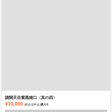
請関天目紫黒猪口〈其の四〉
¥10,000
残り
0
(税込/送料込)