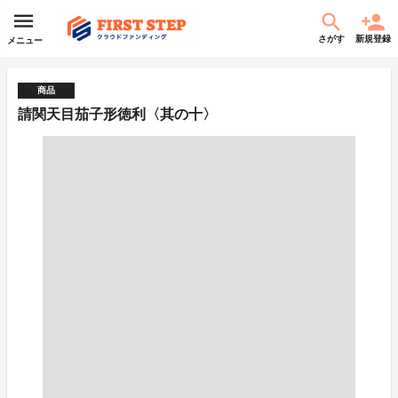
さがす
新規登録
メニュー
商品
請関天目茄子形徳利〈其の十〉