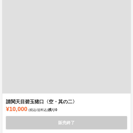
請関天目碧玉猪口〈空・其の二〉
¥10,000
残り
0
(税込/送料込)
販売終了