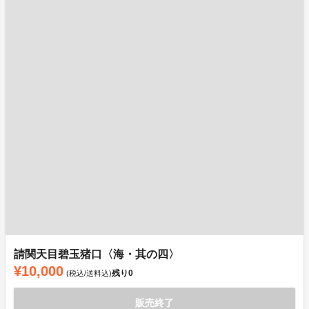
請関天目碧玉猪口〈海・其の四〉
¥10,000
残り
0
(税込/送料込)
販売終了