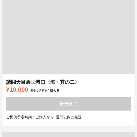
請関天目碧玉猪口〈海・其の二〉
¥10,000
残り
0
(税込/送料込)
販売終了
ご提供予定時期：ご購入から1週間以内に発送