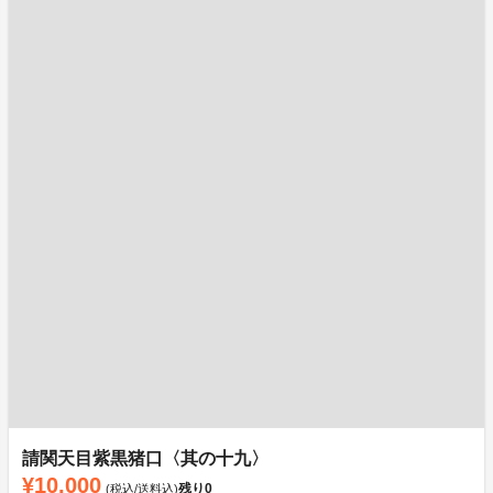
請関天目紫黒猪口〈其の十九〉
¥10,000
残り
0
(税込/送料込)