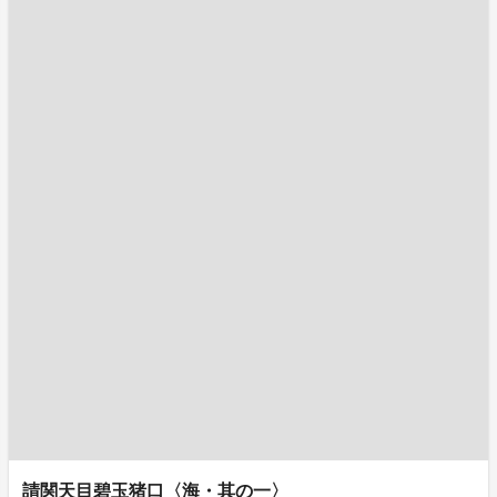
請関天目碧玉猪口〈海・其の一〉