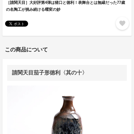
［請関天目］大好評第4弾は猪口と徳利！表舞台とは無縁だった77歳
の名陶工が挑み続ける曜変の妙
favorite
この商品について
請関天目茄子形徳利〈其の十〉