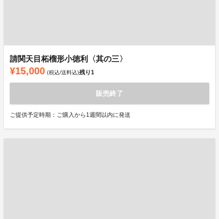
請関天目柘榴形小徳利〈其の三〉
¥15,000
残り
1
(税込/送料込)
販売終了
ご提供予定時期：ご購入から1週間以内に発送