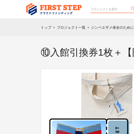
トップ
プロジェクト一覧
ジンベエザメ保全のために
chevron_right
chevron_right
⑩入館引換券1枚＋【