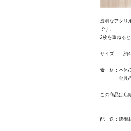
透明なアクリ
です。
2枚を重ねる
サイズ ：約4
素 材：本体/
金具/亜鉛
この商品は店
配 送：緩衝