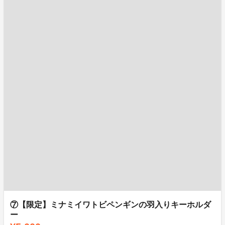
⑦【限定】ミナミイワトビペンギンの羽入りキーホルダ
ー