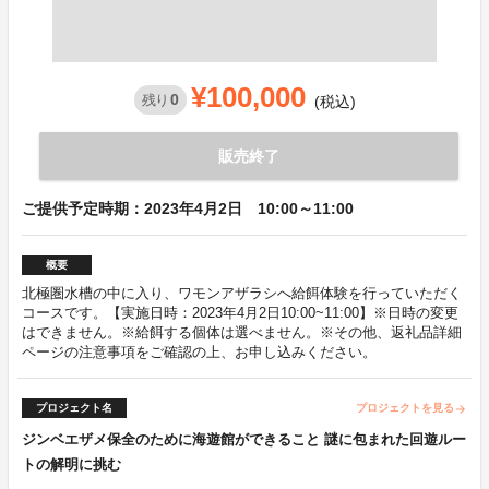
¥100,000
0
残り
(税込)
販売終了
ご提供予定時期：2023年4月2日 10:00～11:00
概要
北極圏水槽の中に入り、ワモンアザラシへ給餌体験を行っていただく
コースです。【実施日時：2023年4月2日10:00~11:00】※日時の変更
はできません。※給餌する個体は選べません。※その他、返礼品詳細
ページの注意事項をご確認の上、お申し込みください。
プロジェクト名
プロジェクトを見る
arrow_forward
ジンベエザメ保全のために海遊館ができること 謎に包まれた回遊ルー
トの解明に挑む