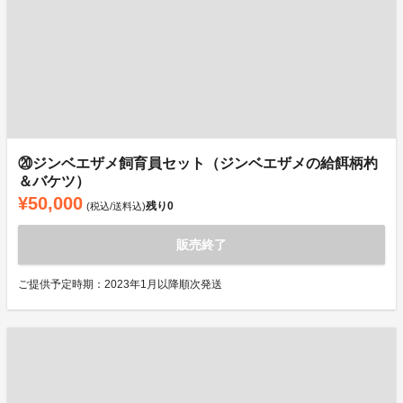
⑳ジンベエザメ飼育員セット（ジンベエザメの給餌柄杓
＆バケツ）
¥50,000
残り
0
(税込/送料込)
販売終了
ご提供予定時期：2023年1月以降順次発送