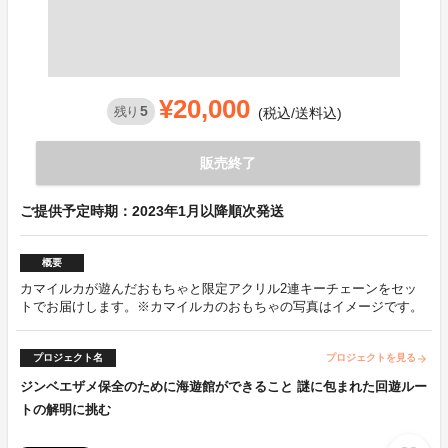
¥20,000
5
残り
(税込/送料込)
販売終了
ご提供予定時期：2023年1月以降順次発送
概要
カマイルカが遊んだおもちゃと限定アクリル2連キーチェーンをセッ
トでお届けします。※カマイルカのおもちゃの写真はイメージです。
プロジェクト名
プロジェクトを見る
arrow_forward
ジンベエザメ保全のために海遊館ができること 謎に包まれた回遊ルー
トの解明に挑む