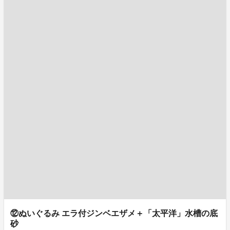
⑫ぬいぐるみ エラ付ジンベエザメ＋「太平洋」水槽の底
砂