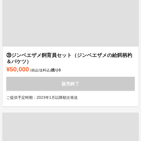
⑳ジンベエザメ飼育員セット（ジンベエザメの給餌柄杓
＆バケツ）
¥50,000
残り
0
(税込/送料込)
販売終了
ご提供予定時期：2023年1月以降順次発送