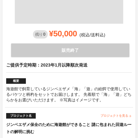
¥50,000
0
残り
(税込/送料込)
販売終了
ご提供予定時期：2023年1月以降順次発送
概要
海遊館で飼育しているジンベエザメ「海」「遊」の給餌で使用してい
るバケツと柄杓をセットでお届けします。 先着順で「海」「遊」どち
らかをお選びいただけます。 ※写真はイメージです。
プロジェクト名
プロジェクトを見る
arrow_forward
ジンベエザメ保全のために海遊館ができること 謎に包まれた回遊ルー
トの解明に挑む