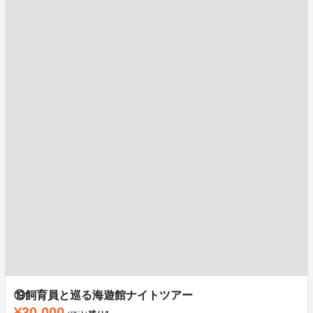
⑲飼育員と巡る海遊館ナイトツアー
¥30,000