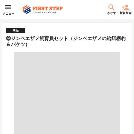
さがす
新規登録
メニュー
商品
⑳ジンベエザメ飼育員セット（ジンベエザメの給餌柄杓
＆バケツ）