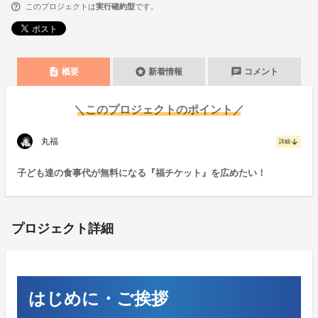
このプロジェクトは
実行確約型
です。
description
stars
chat
概要
新着情報
コメント
＼このプロジェクトのポイント／
丸福
arrow_downward
詳細
子ども達の食事代が無料になる『福チケット』を広めたい！
プロジェクト詳細
はじめに・ご挨拶