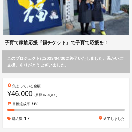
子育て家族応援『福チケット』で子育て応援を！
このプロジェクトは2023/04/30に終了いたしました。温かいご
支援、ありがとうございました。
stars
集まっている金額
¥46,000
(目標 ¥720,000)
6
flag
目標達成率
%
17
watch_later
購入数
終了しました