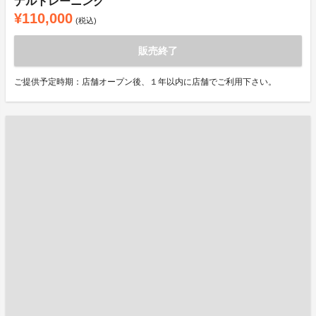
ナルトレーニング
¥110,000
(税込)
販売終了
ご提供予定時期：店舗オープン後、１年以内に店舗でご利用下さい。