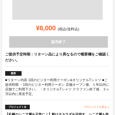
¥6,000
(税込/送料込)
販売終了
ご提供予定時期：リターン品により異なるので概要欄をご確認く
ださい。
概要
■リターン内容 1回のビジター利用クーポン&オリジナルTシャツ ■ご
提供時期 ・1回のビジター利用クーポン 店舗オープン後、１年以内に
店舗でご利用下さい。 ・オリジナルTシャツ クラファン終了後、３ヶ
月以内に発送予定。
プロジェクト名
プロジェクトを見る
arrow_forward
【札幌のシニア層を元気に！】動けるカラダを目指す、シニア層も楽