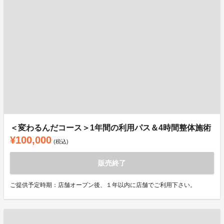
＜変わるんだコース＞1年間の利用パス＆4時間整体施術
¥100,000
(税込)
販売終了
ご提供予定時期：店舗オープン後、１年以内に店舗でご利用下さい。