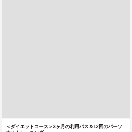
＜ダイエットコース＞3ヶ月の利用パス＆12回のパーソ