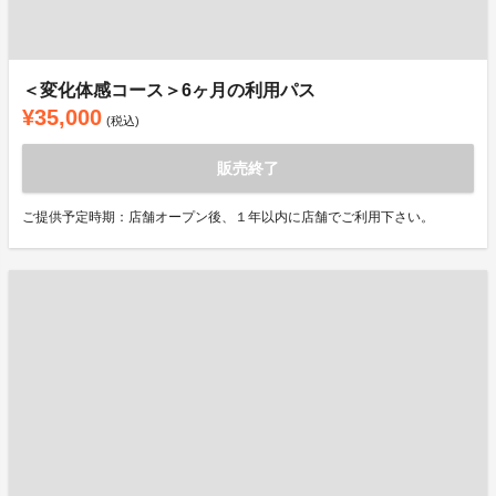
＜変化体感コース＞6ヶ月の利用パス
¥35,000
(税込)
販売終了
ご提供予定時期：店舗オープン後、１年以内に店舗でご利用下さい。