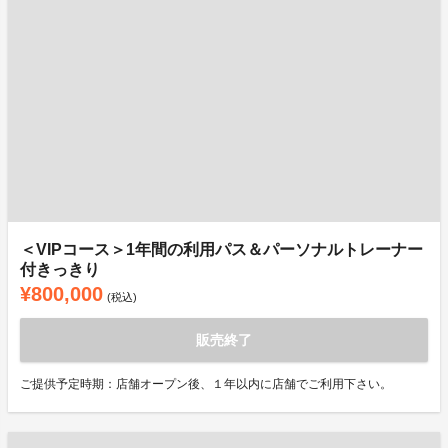
＜VIPコース＞1年間の利用パス＆パーソナルトレーナー
付きっきり
¥800,000
(税込)
販売終了
ご提供予定時期：店舗オープン後、１年以内に店舗でご利用下さい。