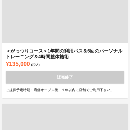
＜がっつりコース＞1年間の利用パス＆6回のパーソナル
トレーニング＆4時間整体施術
¥135,000
(税込)
販売終了
ご提供予定時期：店舗オープン後、１年以内に店舗でご利用下さい。