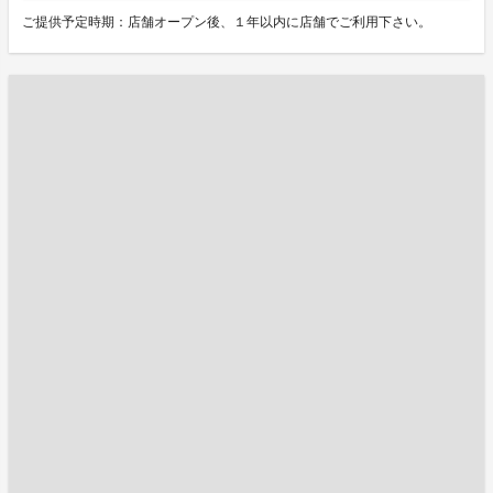
ご提供予定時期：店舗オープン後、１年以内に店舗でご利用下さい。