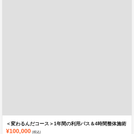
＜変わるんだコース＞1年間の利用パス＆4時間整体施術
¥100,000
(税込)