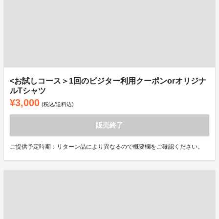
<お試しコース＞1回のビジター利用クーポンorオリジナ
ルTシャツ
¥3,000
(税込/送料込)
販売終了
ご提供予定時期：リターン品により異なるので概要欄をご確認ください。