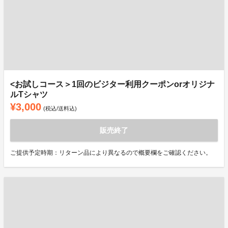
<お試しコース＞1回のビジター利用クーポンorオリジナ
ルTシャツ
¥3,000
(税込/送料込)
販売終了
ご提供予定時期：リターン品により異なるので概要欄をご確認ください。