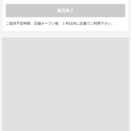
販売終了
ご提供予定時期：店舗オープン後、１年以内に店舗でご利用下さい。