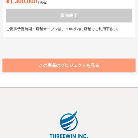
¥1,300,000
(税込)
販売終了
ご提供予定時期：店舗オープン後、１年以内に店舗でご利用下さい。
この商品のプロジェクトを見る