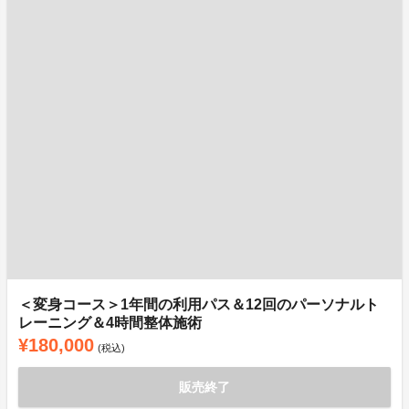
＜変身コース＞1年間の利用パス＆12回のパーソナルト
レーニング＆4時間整体施術
¥180,000
(税込)
販売終了