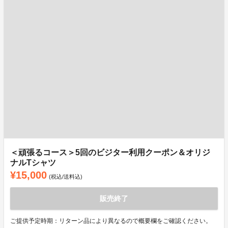
＜頑張るコース＞5回のビジター利用クーポン＆オリジ
ナルTシャツ
¥15,000
(税込/送料込)
販売終了
ご提供予定時期：リターン品により異なるので概要欄をご確認ください。