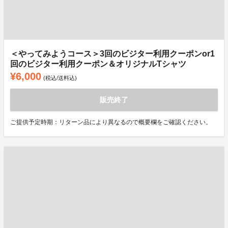
＜やってみようコース＞3回のビジター利用クーポンor1
回のビジター利用クーポン＆オリジナルTシャツ
¥6,000
(税込/送料込)
販売終了
ご提供予定時期：リターン品により異なるので概要欄をご確認ください。