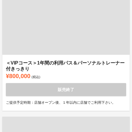
＜VIPコース＞1年間の利用パス＆パーソナルトレーナー
付きっきり
¥800,000
(税込)
販売終了
ご提供予定時期：店舗オープン後、１年以内に店舗でご利用下さい。