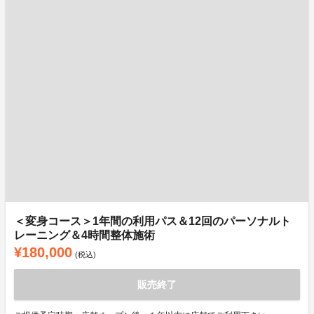
＜変身コース＞1年間の利用パス＆12回のパーソナルト
レーニング＆4時間整体施術
¥180,000
(税込)
販売終了