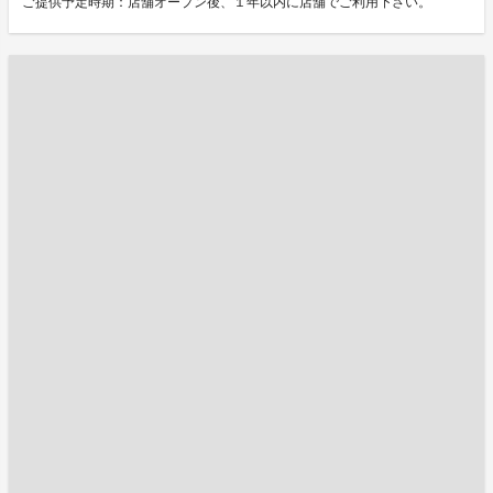
ご提供予定時期：店舗オープン後、１年以内に店舗でご利用下さい。