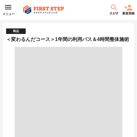
さがす
新規登録
メニュー
商品
＜変わるんだコース＞1年間の利用パス＆4時間整体施術