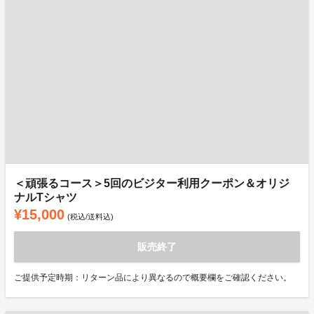
＜頑張るコース＞5回のビジター利用クーポン＆オリジ
ナルTシャツ
¥15,000
(税込/送料込)
販売終了
ご提供予定時期：リターン品により異なるので概要欄をご確認ください。