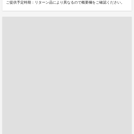
ご提供予定時期：リターン品により異なるので概要欄をご確認ください。