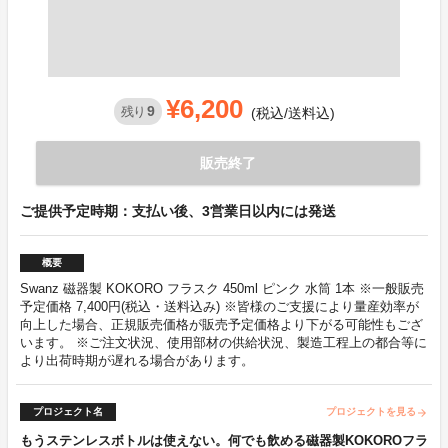
¥6,200
9
残り
(税込/送料込)
販売終了
ご提供予定時期：支払い後、3営業日以内には発送
概要
Swanz 磁器製 KOKORO フラスク 450ml ピンク 水筒 1本 ※一般販売
予定価格 7,400円(税込・送料込み) ※皆様のご支援により量産効率が
向上した場合、正規販売価格が販売予定価格より下がる可能性もござ
います。 ※ご注文状況、使用部材の供給状況、製造工程上の都合等に
より出荷時期が遅れる場合があります。
プロジェクト名
プロジェクトを見る
arrow_forward
もうステンレスボトルは使えない。何でも飲める磁器製KOKOROフラ