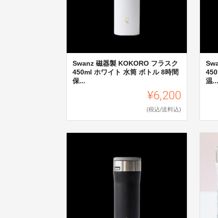
Swanz 磁器製 KOKORO フラスク
Sw
450ml ホワイト 水筒 ボトル 8時間
45
保...
温..
¥6,200
(税込/送料込)