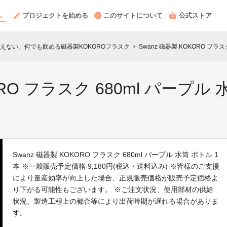
プロジェクトを始める
このサイトについて
公式ストア
えない。何でも飲める磁器製KOKOROフラスク
Swanz 磁器製 KOKORO フラスク
chevron_right
ORO フラスク 680ml パープル
Swanz 磁器製 KOKORO フラスク 680ml パープル 水筒 ボトル 1
本 ※一般販売予定価格 9,180円(税込・送料込み) ※皆様のご支援
により量産効率が向上した場合、正規販売価格が販売予定価格よ
り下がる可能性もございます。 ※ご注文状況、使用部材の供給
状況、製造工程上の都合等により出荷時期が遅れる場合がありま
す。