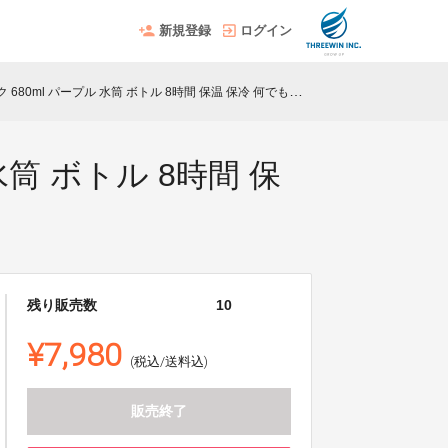
新規登録
ログイン
 680ml パープル 水筒 ボトル 8時間 保温 保冷 何でも飲める
 水筒 ボトル 8時間 保
残り販売数
10
¥7,980
(税込/送料込)
販売終了