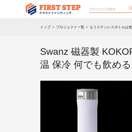
トップ
プロジェクト一覧
もうステンレスボトルは使
chevron_right
chevron_right
Swanz 磁器製 KOK
温 保冷 何でも飲める