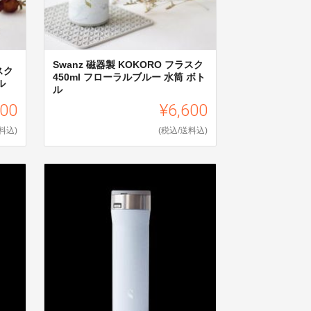
Swanz 磁器製 KOKORO フラスク
スク
450ml フローラルブルー 水筒 ボト
ル
ル
600
¥6,600
料込)
(税込/送料込)