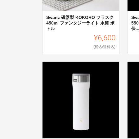
Swanz 磁器製 KOKORO フラスク
Sw
450ml ファンタジーライト 水筒 ボ
55
トル
保..
¥6,600
(税込/送料込)