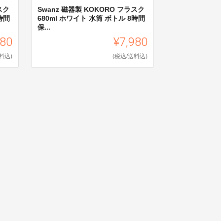
スク
Swanz 磁器製 KOKORO フラスク
時間
680ml ホワイト 水筒 ボトル 8時間
保...
980
¥7,980
料込)
(税込/送料込)