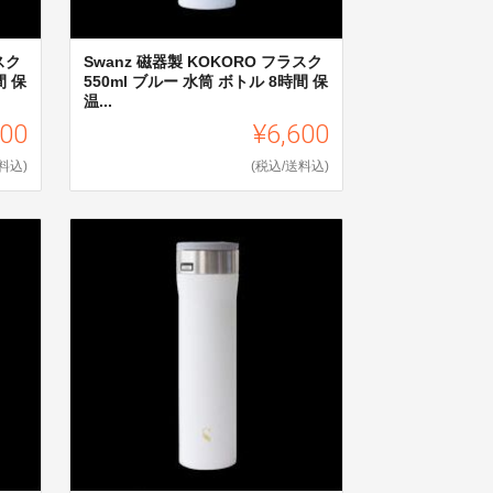
スク
Swanz 磁器製 KOKORO フラスク
間 保
550ml ブルー 水筒 ボトル 8時間 保
温...
600
¥6,600
料込)
(税込/送料込)