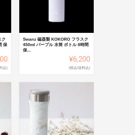
スク
Swanz 磁器製 KOKORO フラスク
間 保
450ml パープル 水筒 ボトル 8時間
保...
200
¥6,200
料込)
(税込/送料込)