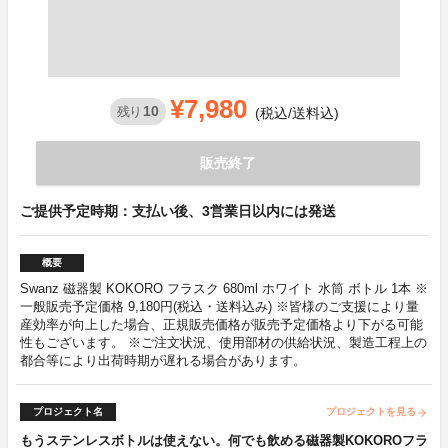
¥7,980
10
残り
(税込/送料込)
販売終了
ご提供予定時期：支払い後、3営業日以内には発送
概要
Swanz 磁器製 KOKORO フラスク 680ml ホワイト 水筒 ボトル 1本 ※
一般販売予定価格 9,180円(税込・送料込み) ※皆様のご支援により量
産効率が向上した場合、正規販売価格が販売予定価格より下がる可能
性もございます。 ※ご注文状況、使用部材の供給状況、製造工程上の
都合等により出荷時期が遅れる場合があります。
プロジェクト名
プロジェクトを見る
arrow_forward
もうステンレスボトルは使えない。何でも飲める磁器製KOKOROフラ