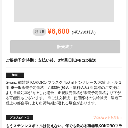
¥6,600
5
残り
(税込/送料込)
販売終了
ご提供予定時期：支払い後、3営業日以内には発送
概要
Swanz 磁器製 KOKORO フラスク 450ml ピンクレース 水筒 ボトル 1
本 ※一般販売予定価格 7,800円(税込・送料込み) ※皆様のご支援に
より量産効率が向上した場合、正規販売価格が販売予定価格より下が
る可能性もございます。 ※ご注文状況、使用部材の供給状況、製造工
程上の都合等により出荷時期が遅れる場合があります。
プロジェクト名
プロジェクトを見る
arrow_forward
もうステンレスボトルは使えない。何でも飲める磁器製KOKOROフラ