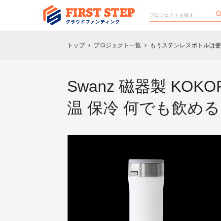
トップ
プロジェクト一覧
もうステンレスボトルは使
chevron_right
chevron_right
Swanz 磁器製 KOK
温 保冷 何でも飲める