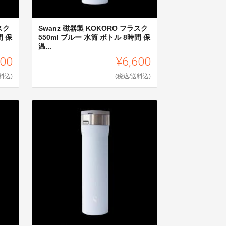
スク
Swanz 磁器製 KOKORO フラスク
間 保
550ml ブルー 水筒 ボトル 8時間 保
温...
600
¥6,600
料込)
(税込/送料込)