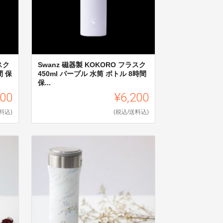
スク
Swanz 磁器製 KOKORO フラスク
間 保
450ml パープル 水筒 ボトル 8時間
保...
200
¥6,200
料込)
(税込/送料込)