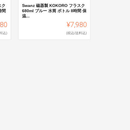
スク
Swanz 磁器製 KOKORO フラスク
時間
680ml ブルー 水筒 ボトル 8時間 保
温...
980
¥7,980
料込)
(税込/送料込)