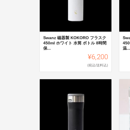
Swanz 磁器製 KOKORO フラスク
Sw
450ml ホワイト 水筒 ボトル 8時間
45
保...
温..
¥6,200
(税込/送料込)