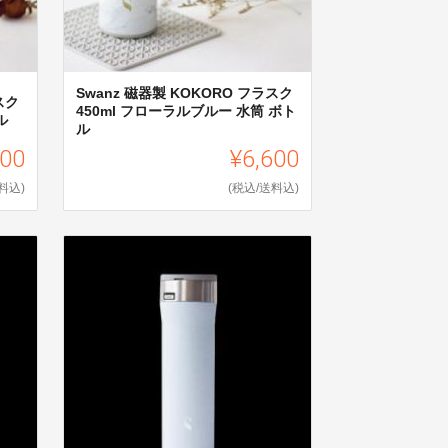
Swanz 磁器製 KOKORO フラスク
スク
450ml フローラルブルー 水筒 ボト
ル
ル
600
¥6,600
料込)
(税込/送料込)