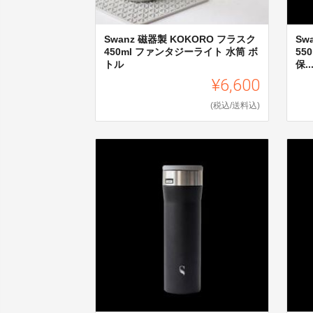
Swanz 磁器製 KOKORO フラスク
Sw
450ml ファンタジーライト 水筒 ボ
55
トル
保..
¥6,600
(税込/送料込)